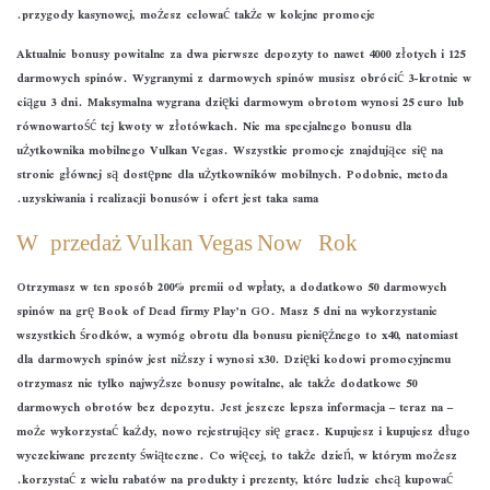
przygody kasynowej, możesz celować także w kolejne promocje.
Aktualnie bonusy powitalne za dwa pierwsze depozyty to nawet 4000 złotych i 125
darmowych spinów. Wygranymi z darmowych spinów musisz obrócić 3-krotnie w
ciągu 3 dni. Maksymalna wygrana dzięki darmowym obrotom wynosi 25 euro lub
równowartość tej kwoty w złotówkach. Nie ma specjalnego bonusu dla
użytkownika mobilnego Vulkan Vegas. Wszystkie promocje znajdujące się na
stronie głównej są dostępne dla użytkowników mobilnych. Podobnie, metoda
uzyskiwania i realizacji bonusów i ofert jest taka sama.
Wyprzedaż Vulkan Vegas Nowy Rok
Otrzymasz w ten sposób 200% premii od wpłaty, a dodatkowo 50 darmowych
spinów na grę Book of Dead firmy Play’n GO. Masz 5 dni na wykorzystanie
wszystkich środków, a wymóg obrotu dla bonusu pieniężnego to x40, natomiast
dla darmowych spinów jest niższy i wynosi x30. Dzięki kodowi promocyjnemu
otrzymasz nie tylko najwyższe bonusy powitalne, ale także dodatkowe 50
darmowych obrotów bez depozytu. Jest jeszcze lepsza informacja – teraz na –
może wykorzystać każdy, nowo rejestrujący się gracz. Kupujesz i kupujesz długo
wyczekiwane prezenty świąteczne. Co więcej, to także dzień, w którym możesz
korzystać z wielu rabatów na produkty i prezenty, które ludzie chcą kupować.