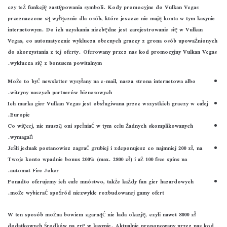
czy też funkcję zastępowania symboli. Kody promocyjne do Vulkan Vegas
przeznaczone są wyłącznie dla osób, które jeszcze nie mają konta w tym kasynie
internetowym. Do ich uzyskania niezbędne jest zarejestrowanie się w Vulkan
Vegas, co automatycznie wyklucza obecnych graczy z grona osób upoważnionych
do skorzystania z tej oferty. Oferowany przez nas kod promocyjny Vulkan Vegas
wyklucza się z bonusem powitalnym.
Może to być newsletter wysyłany na e-mail, nasza strona internetowa albo
witryny naszych partnerów biznesowych.
Ich marka gier Vulkan Vegas jest obsługiwana przez wszystkich graczy w całej
Europie.
Co więcej, nie muszą oni spełniać w tym celu żadnych skomplikowanych
wymagań.
Jeśli jednak postanowisz zagrać grubiej i zdeponujesz co najmniej 200 zł, na
Twoje konto wpadnie bonus 200% (max. 2800 zł) i aż 100 free spins na
automat Fire Joker.
Ponadto oferujemy ich całe mnóstwo, także każdy fan gier hazardowych
może wybierać spośród niezwykle rozbudowanej gamy ofert.
W ten sposób można bowiem zgarnąć nie lada okazję, czyli nawet 8000 zł
dodatkowych środków na grę w kasynie. Aktualnie proponowany przez nas kod