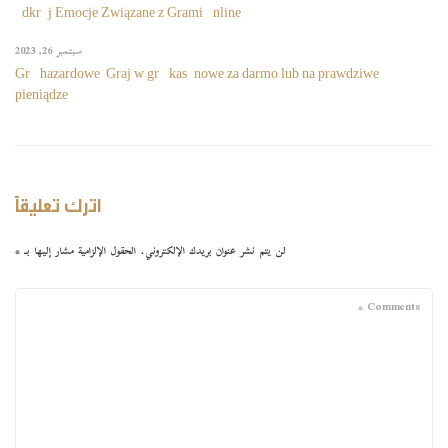
Odkryj Emocje Związane z Grami Online
سبتمبر 26, 2023
Gry hazardowe ️ Graj w gry kasynowe za darmo lub na prawdziwe
pieniądze
اترك تعليقاً
لن يتم نشر عنوان بريدك الإلكتروني.
الحقول الإلزامية مشار إليها بـ
*