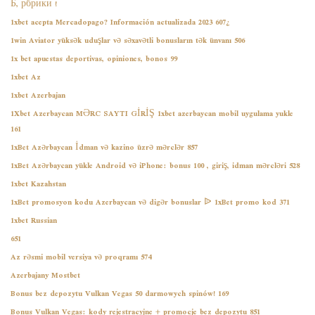
! Б, рбрики
¿1xbet acepta Mercadopago? Información actualizada 2023 607
1win Aviator yüksək uduşlar və səxavətli bonusların tək ünvanı 506
1x bet apuestas deportivas, opiniones, bonos 99
1xbet Az
1xbet Azerbajan
1Xbet Azerbaycan MƏRC SAYTI GİRİŞ 1xbet azerbaycan mobil uygulama yukle
161
1xBet Azərbaycan İdman və kazino üzrə mərclər 857
1xBet Azərbaycan yükle Android və iPhone: bonus 100 , giriş, idman mərcləri 528
1xbet Kazahstan
1xBet promosyon kodu Azerbaycan və digər bonuslar ᐉ 1xBet promo kod 371
1xbet Russian
651
Az rəsmi mobil versiya və proqramı 574
Azerbajany Mostbet
Bonus bez depozytu Vulkan Vegas 50 darmowych spinów! 169
Bonus Vulkan Vegas: kody rejestracyjne + promocje bez depozytu 851