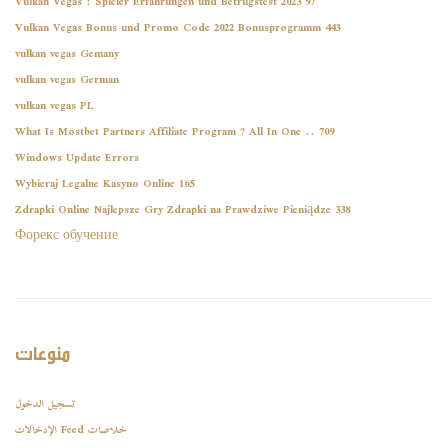
Vulkan Vegas ️: Spieler Erfahrungen und Betrugstest 2023 97
Vulkan Vegas Bonus und Promo Code 2022 Bonusprogramm 443
vulkan vegas Gemany
vulkan vegas German
vulkan vegas PL
What Is Mostbet Partners Affiliate Program ? All In One .. 709
Windows Update Errors
Wybieraj Legalne Kasyno Online 165
Zdrapki Online Najlepsze Gry Zdrapki na Prawdziwe Pieniądze 338
Форекс обучение
منوعات
تسجيل الدخول
خلاصات Feed الإدخالات