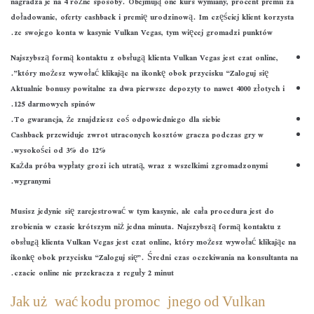
nagradza je na 4 różne sposoby. Obejmują one kurs wymiany, procent premii za
doładowanie, oferty cashback i premię urodzinową. Im częściej klient korzysta
ze swojego konta w kasynie Vulkan Vegas, tym więcej gromadzi punktów.
Najszybszą formą kontaktu z obsługą klienta Vulkan Vegas jest czat online,
który możesz wywołać klikając na ikonkę obok przycisku “Zaloguj się”.
Aktualnie bonusy powitalne za dwa pierwsze depozyty to nawet 4000 złotych i
125 darmowych spinów.
To gwarancja, że znajdziesz coś odpowiedniego dla siebie.
Cashback przewiduje zwrot utraconych kosztów gracza podczas gry w
wysokości od 3% do 12%.
Każda próba wypłaty grozi ich utratą, wraz z wszelkimi zgromadzonymi
wygranymi.
Musisz jedynie się zarejestrować w tym kasynie, ale cała procedura jest do
zrobienia w czasie krótszym niż jedna minuta. Najszybszą formą kontaktu z
obsługą klienta Vulkan Vegas jest czat online, który możesz wywołać klikając na
ikonkę obok przycisku “Zaloguj się”. Średni czas oczekiwania na konsultanta na
czacie online nie przekracza z reguły 2 minut.
Jak używać kodu promocyjnego od Vulkan