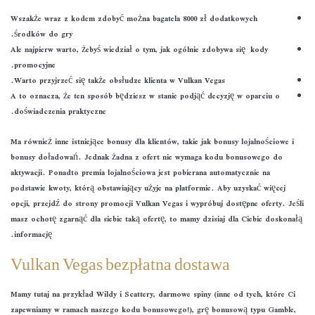
Wszakże wraz z kodem zdobyć można bagatela 8000 zł dodatkowych
środków do gry.
Ale najpierw warto, żebyś wiedział o tym, jak ogólnie zdobywa się kody
promocyjne.
Warto przyjrzeć się także obsłudze klienta w Vulkan Vegas.
A to oznacza, że ten sposób będziesz w stanie podjąć decyzję w oparciu o
doświadczenia praktyczne.
Ma również inne istniejące bonusy dla klientów, takie jak bonusy lojalnościowe i
bonusy doładowań. Jednak żadna z ofert nie wymaga kodu bonusowego do
aktywacji. Ponadto premia lojalnościowa jest pobierana automatycznie na
podstawie kwoty, którą obstawiający użyje na platformie. Aby uzyskać więcej
opcji, przejdź do strony promocji Vulkan Vegas i wypróbuj dostępne oferty. Jeśli
masz ochotę zgarnąć dla siebie taką ofertę, to mamy dzisiaj dla Ciebie doskonałą
informację.
Vulkan Vegas bezpłatna dostawa
Mamy tutaj na przykład Wildy i Scattery, darmowe spiny (inne od tych, które Ci
zapewniamy w ramach naszego kodu bonusowego!), grę bonusową typu Gamble,