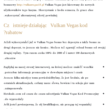
bonusowy
http://vulkanvegas15.pl
Vulkan Vegas jest kierowany do nowych
użytkowników tego kasyna. Skorzystanie z kodu oznacza, że gracz chce
wykorzystać alternatywną ofertę powitalną.
Czy istnieje działający Vulkan Vegas kod
rabatowy?
Jeżeli wykorzystałeś już w Vulkan Vegas bonus bez depozytu a także bonus za
drugi depozyt, to jeszcze nie koniec. Możesz też zgarnąć reload bonus od swojej
drugiej wpłaty. Tym razem czeka 100% do 2800 zł i nawet 100 darmowych
obrotów.
Zaglądaj na naszą stronę internetową, na której możesz znaleźć wszelkie
potrzebne informacje promocyjne w dowolnym miejscu i czasie.
Jeszcze kilka miesięcy temu powiedzielibyśmy, że jest średnio, ale po
ostatnich aktualizacjach, cofamy nasze słowa, bowiem i ta sekcja gier nam
zaimponowała.
Hotdeals.com od czasu do czasu udostępnia Vulkan Vegas Kod Promocyjny
do wyprzedaży.
Jeśli jesteś pewien/pewna, że się kwalifikujesz, nie przegap tej wspaniałej