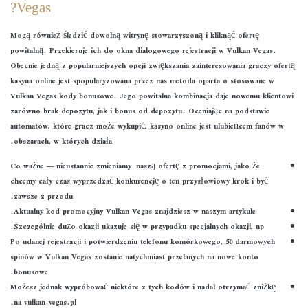
Vegas?
Mogą również śledzić dowolną witrynę stowarzyszoną i kliknąć ofertę
powitalną. Przekieruje ich do okna dialogowego rejestracji w Vulkan Vegas.
Obecnie jedną z popularniejszych opcji zwiększania zainteresowania graczy ofertą
kasyna online jest spopularyzowana przez nas metoda oparta o stosowane w
Vulkan Vegas kody bonusowe. Jego powitalna kombinacja daje nowemu klientowi
zarówno brak depozytu, jak i bonus od depozytu. Oceniając na podstawie
automatów, które gracz może wykupić, kasyno online jest ulubieńcem fanów w
obszarach, w których działa.
Co ważne — nieustannie zmieniamy naszą ofertę z promocjami, jako że
chcemy cały czas wyprzedzać konkurencję o ten przysłowiowy krok i być
zawsze z przodu.
Aktualny kod promocyjny Vulkan Vegas znajdziesz w naszym artykule.
Szczególnie dużo okazji ukazuje się w przypadku specjalnych okazji, np.
Po udanej rejestracji i potwierdzeniu telefonu komórkowego, 50 darmowych
spinów w Vulkan Vegas zostanie natychmiast przelanych na nowe konto
bonusowe.
Możesz jednak wypróbować niektóre z tych kodów i nadal otrzymać zniżkę
na vulkan-vegas.pl.