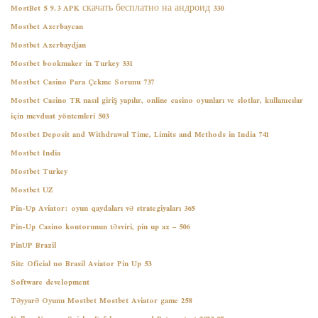
MostBet 5 9.3 APK скачать бесплатно на андроид 330
Mostbet Azerbaycan
Mostbet Azerbaydjan
Mostbet bookmaker in Turkey 331
Mostbet Casino Para Çekme Sorunu 737
Mostbet Casino TR nasıl giriş yapılır, online casino oyunları ve slotlar, kullanıcılar
için mevduat yöntemleri 503
Mostbet Deposit and Withdrawal Time, Limits and Methods in India 741
Mostbet India
Mostbet Turkey
Mostbet UZ
Pin-Up Aviator: oyun qaydaları və strategiyaları 365
Pin-Up Casino kontorunun təsviri, pin up az – 506
PinUP Brazil
Site Oficial no Brasil Aviator Pin Up 53
Software development
Təyyarə Oyunu Mostbet Mostbet Aviator game 258