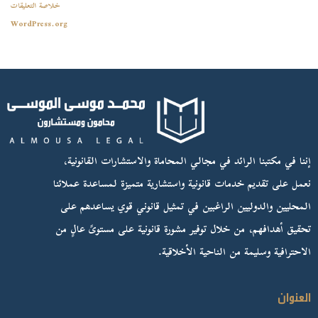
خلاصة التعليقات
WordPress.org
إننا في مكتبنا الرائد في مجالي المحاماة والاستشارات القانونية،
نعمل على تقديم خدمات قانونية واستشارية متميزة لمساعدة عملائنا
المحليين والدوليين الراغبين في تمثيل قانوني قوي يساعدهم على
تحقيق أهدافهم، من خلال توفير مشورة قانونية على مستوىً عالٍ من
الاحترافية وسليمة من الناحية الأخلاقية.
العنوان