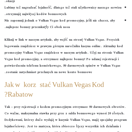
okazji.
Lubimy też nagradzać lojalność, dlatego też stali użytkownicy naszego serwisu
otrzymują najwięcej kodów bonusowych.
Nie zapomnij jednak o Vulkan Vegas kod promocyjny, jeśli nie chcesz, aby
najlepsze bonusy przemknęły Ci obok nosa.
Kliknij w link w naszym artykule, aby wejść na stronę Vulkan Vegas. Przycisk
logowania znajdziesz w prawym górnym narożniku kasyna online. Aktualny kod
promocyjny Vulkan Vegas znajdziesz w naszym artykule. Użyj na stronie Vulkan
Vegas kod promocyjny, a otrzymasz najlepsze bonusy! Po udanej rejestracji i
potwierdzeniu telefonu komórkowego, 50 darmowych spinów w Vulkan Vegas
zostanie natychmiast przelanych na nowe konto bonusowe.
Jak wykorzystać Vulkan Vegas Kod
Rabatowy?
Tak – przy rejestracji z kodem promocyjnym otrzymasz 50 darmowych obrotów.
Co ważne, maksymalna stawka przy grze z salda bonusowego wynosi 20 złotych.
Dedykowani, którzy dużo wydają w kasynie Vulkan Vegas, mają specjalny program
lojalnościowy. Jest to matryca, która zbiorczo łączy wszystkie ich działania i