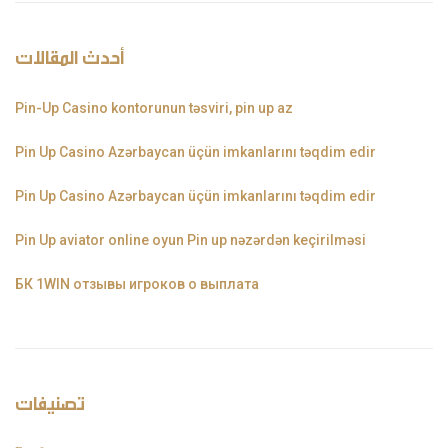
أحدث المقالات
Pin-Up Casino kontorunun təsviri, pin up az
Pin Up Casino Azərbaycan üçün imkanlarını təqdim edir
Pin Up Casino Azərbaycan üçün imkanlarını təqdim edir
Pin Up aviator️ online oyun Pin up nəzərdən keçirilməsi
БК 1WIN отзывы игроков о выплата
تصنيفات