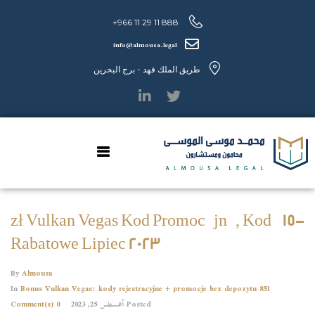
888 11 29 11 966+
info@almousa.legal
طريق الملك فهد - برج البحرين
-15 zł Vulkan Vegas Kod Promocyjny, Kody
Rabatowe Lipiec 2023
By
Almousa
In
Bonus Vulkan Vegas: kody rejestracyjne + promocje bez depozytu 851
Posted
أغسطس 25, 2023
0 Comment(s)