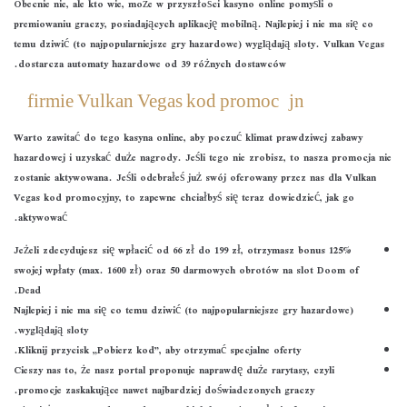
Obecnie nie, ale kto wie, może w przyszłości kasyno online pomyśli o
premiowaniu graczy, posiadających aplikację mobilną. Najlepiej i nie ma się co
temu dziwić (to najpopularniejsze gry hazardowe) wyglądają sloty. Vulkan Vegas
dostarcza automaty hazardowe od 39 różnych dostawców.
O firmie Vulkan Vegas kod promocyjny
Warto zawitać do tego kasyna online, aby poczuć klimat prawdziwej zabawy
hazardowej i uzyskać duże nagrody. Jeśli tego nie zrobisz, to nasza promocja nie
zostanie aktywowana. Jeśli odebrałeś już swój oferowany przez nas dla Vulkan
Vegas kod promocyjny, to zapewne chciałbyś się teraz dowiedzieć, jak go
aktywować.
Jeżeli zdecydujesz się wpłacić od 66 zł do 199 zł, otrzymasz bonus 125%
swojej wpłaty (max. 1600 zł) oraz 50 darmowych obrotów na slot Doom of
Dead.
Najlepiej i nie ma się co temu dziwić (to najpopularniejsze gry hazardowe)
wyglądają sloty.
Kliknij przycisk „Pobierz kod”, aby otrzymać specjalne oferty.
Cieszy nas to, że nasz portal proponuje naprawdę duże rarytasy, czyli
promocje zaskakujące nawet najbardziej doświadczonych graczy.