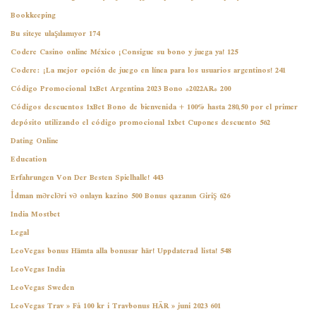
Bookkeeping
Bu siteye ulaşılamıyor 174
Codere Casino online México ¡Consigue su bono y juega ya! 125
Codere: ¡La mejor opción de juego en línea para los usuarios argentinos! 241
Código Promocional 1xBet Argentina 2023 Bono *2022AR* 200
Códigos descuentos 1xBet Bono de bienvenida + 100% hasta 280,50 por el primer
depósito utilizando el código promocional 1xbet Cupones descuento 562
Dating Online
Education
Erfahrungen Von Der Besten Spielhalle! 443
İdman mərcləri və onlayn kazino 500 Bonus qazanın Giriş 626
India Mostbet
Legal
LeoVegas bonus Hämta alla bonusar här! Uppdaterad lista! 548
LeoVegas India
LeoVegas Sweden
LeoVegas Trav » Få 100 kr i Travbonus HÄR » juni 2023 601