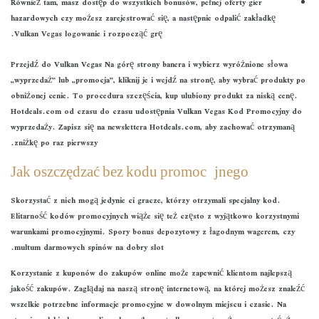
Również tam, masz dostęp do wszystkich bonusów, pełnej oferty gier
hazardowych czy możesz zarejestrować się, a następnie odpalić zakładkę
Vulkan Vegas logowanie i rozpocząć grę.
Przejdź do Vulkan Vegas Na górę strony banera i wybierz wyróżnione słowa
„wyprzedaż” lub „promocja”, kliknij je i wejdź na stronę, aby wybrać produkty po
obniżonej cenie. To procedura szczęścia, kup ulubiony produkt za niską cenę.
Hotdeals.com od czasu do czasu udostępnia Vulkan Vegas Kod Promocyjny do
wyprzedaży. Zapisz się na newslettera Hotdeals.com, aby zachować otrzymaną
zniżkę po raz pierwszy.
Jak oszczędzać bez kodu promocyjnego
Skorzystać z nich mogą jedynie ci gracze, którzy otrzymali specjalny kod.
Elitarność kodów promocyjnych wiąże się też często z wyjątkowo korzystnymi
warunkami promocyjnymi. Spory bonus depozytowy z łagodnym wagerem, czy
multum darmowych spinów na dobry slot.
Korzystanie z kuponów do zakupów online może zapewnić klientom najlepszą
jakość zakupów. Zaglądaj na naszą stronę internetową, na której możesz znaleźć
wszelkie potrzebne informacje promocyjne w dowolnym miejscu i czasie. Na