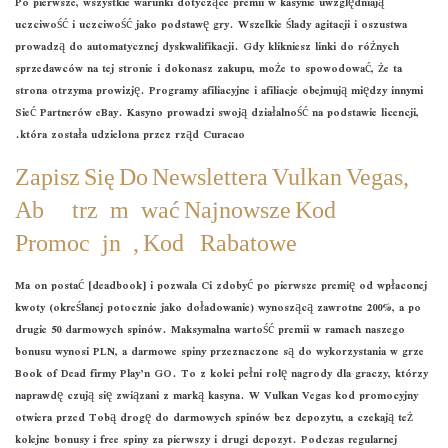
Po pierwsze, wszystkie warunki dotyczące premii w kasynie uwzględniają
uczciwość i uczciwość jako podstawę gry. Wszelkie ślady agitacji i oszustwa
prowadzą do automatycznej dyskwalifikacji. Gdy klikniesz linki do różnych
sprzedawców na tej stronie i dokonasz zakupu, może to spowodować, że ta
strona otrzyma prowizję. Programy afiliacyjne i afiliacje obejmują między innymi
Sieć Partnerów eBay. Kasyno prowadzi swoją działalność na podstawie licencji,
która została udzielona przez rząd Curacao.
Zapisz Się Do Newslettera Vulkan Vegas,
Aby Otrzymywać Najnowsze Kod
Promocyjny, Kody Rabatowe
Ma on postać [deadbook] i pozwala Ci zdobyć po pierwsze premię od wpłaconej
kwoty (określanej potocznie jako doładowanie) wynoszącą zawrotne 200%, a po
drugie 50 darmowych spinów. Maksymalna wartość premii w ramach naszego
bonusu wynosi PLN, a darmowe spiny przeznaczone są do wykorzystania w grze
Book of Dead firmy Play’n GO. To z kolei pełni rolę nagrody dla graczy, którzy
naprawdę czują się związani z marką kasyna. W Vulkan Vegas kod promocyjny
otwiera przed Tobą drogę do darmowych spinów bez depozytu, a czekają też
kolejne bonusy i free spiny za pierwszy i drugi depozyt. Podczas regularnej