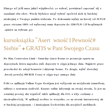
Dlatego też jeśli masz jakieś wątpliwości, co wybrać, powinieneś zapoznać się z
zasadami obu ofert. Wtedy będziesz mógł wybrać spośród nich tę bardziej
atrakcyjną z Twojego punktu widzenia. Po dokonaniu wpłaty na kwotę od 20 PLN
gracz otrzyma 100% od wpłaconej sumy depozytu do 1200 PLN i 25 bezpłatnych
spinów na wybrane gry.
#kursoksiążka “Asertywność I Pewność
Siebie” + GRATIS w Pani Swojego Czasu
No Max Conversion Limit / Saturday Quest Bonus to promocja oparta na
depozytach, która nagradza stałe depozyty w ciągu jednego dnia. Najpierw gracz
przechodzi do sekcji bonusów i aktywuje bonus. Po drugie, wpłać dowolną
kwotę powyżej 500 RUB 5 razy w ciągu tego samego dnia.
Póki co aplikacja Vulkan Vegas dostępna jest wyłącznie na urządzenia (smartfony,
tablety) z systemem Android. Kasyno online informuje na swojej stronie, że jest na
ostatniej prostej, aby wypuścić także aplikację dla iOS, a więc czekamy z
niecierpliwością. W aplikacji zrobisz to wszystko, co na stronie internetowej, ale
w bardziej przyjaznym – i intuicyjnym środowisku dla urządzeń mobilnych.