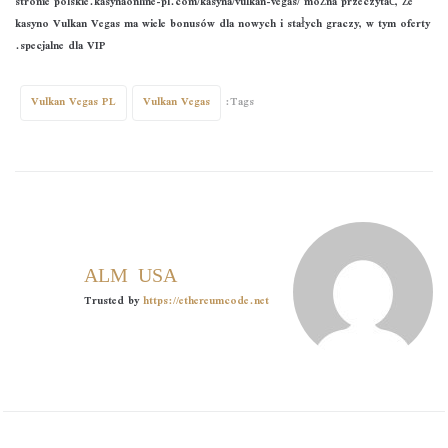
stronie polskie.kasynaonline-pl.com/kasyna/vulkan-vegas/ można przeczytać, że
kasyno Vulkan Vegas ma wiele bonusów dla nowych i stałych graczy, w tym oferty
specjalne dla VIP.
Vulkan Vegas PL
Vulkan Vegas
Tags:
ALMOUSA
Trusted by
https://ethereumcode.net